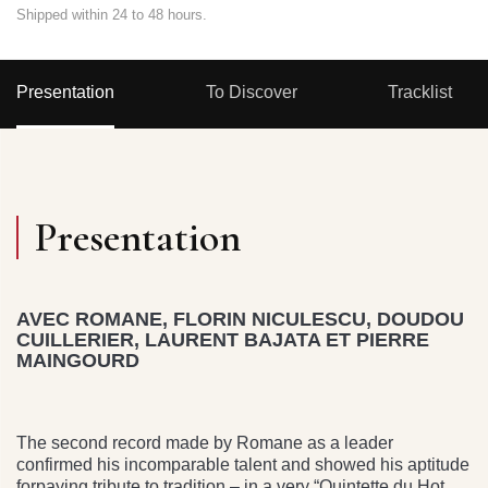
Shipped within 24 to 48 hours.
Presentation
To Discover
Tracklist
Presentation
AVEC ROMANE, FLORIN NICULESCU, DOUDOU
CUILLERIER, LAURENT BAJATA ET PIERRE
MAINGOURD
The second record made by Romane as a leader
confirmed his incomparable talent and showed his aptitude
forpaying tribute to tradition – in a very “Quintette du Hot