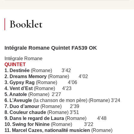
Booklet
Intégrale Romane Quintet FA539 OK
Intégrale Romane
QUINTET
1. Destinée
(Romane) 3’42
2. Dreams Memory
(Romane) 4’02
3. Gypsy Rag
(Romane) 4’06
4. Vent d’Est
(Romane) 4’23
5. Anatole
(Romane) 2’27
6. L’Aveugle
(la chanson de mon père) (Romane) 3’24
7. Duo d’amour
(Romane) 2’39
8. Couleur chaude
(Romane) 3’51
9. Dans le regard de Laura
(Romane) 4’48
10. Swing for Ninine
(Romane) 3’22
11. Marcel Cazes, nationalité musicien
(Romane)