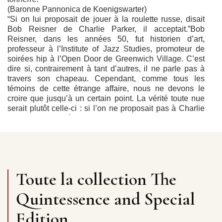
(Baronne Pannonica de Koenigswarter)
“Si on lui proposait de jouer à la roulette russe, disait
Bob Reisner de Charlie Parker, il acceptait.”Bob
Reisner, dans les années 50, fut historien d’art,
professeur à l’Institute of Jazz Studies, promoteur de
soirées hip à l’Open Door de Greenwich Village. C’est
dire si, contrairement à tant d’autres, il ne parle pas à
travers son chapeau. Cependant, comme tous les
témoins de cette étrange affaire, nous ne devons le
croire que jusqu’à un certain point. La vérité toute nue
serait plutôt celle-ci : si l’on ne proposait pas à Charlie
Parker de jouer à la roulette russe, il acceptait quand
même. Au vrai, en ce domaine comme en toute chose, il
prévenait la demande - son propre désir et sa propre
détresse. De chic, il organisait la partie, là comme ça sur
le pouce, sans témoins et sans partenaires, et il en
profitait pour tricher. Tricher avec cette sombre élégance
Toute la collection The
de gandin fichu comme l’as de pique, tirebouchonné
dans l’éternel costume marron à fines rayures blanches
Quintessence and Special
qui servait de pyjama à ses insomnies. Tricher en
glissant une ou deux balles supplémentaires dans le
Edition
barillet.Vivre dans le sursis avec une arme braquée sur