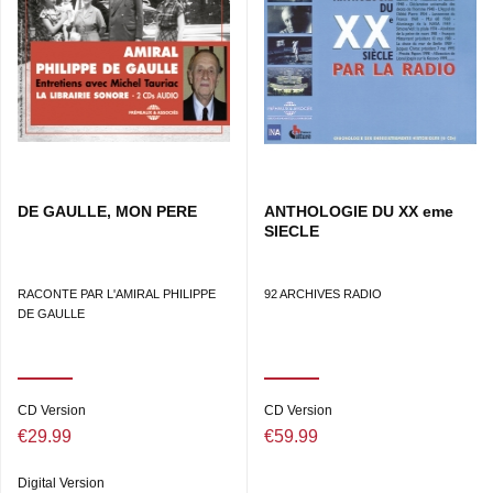
générale • 07/06/68 : ORTF • 02/02/69 : ORTF – Quimper •
11/12/69 : ORTF • 17/06/69.
DE GAULLE, MON PERE
ANTHOLOGIE DU XX eme
SIECLE
RACONTE PAR L'AMIRAL PHILIPPE
92 ARCHIVES RADIO
DE GAULLE
CD Version
CD Version
€29.99
€59.99
Digital Version