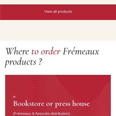
View all products
Where
to order
Frémeaux
products ?
in
Bookstore or press house
(Frémeaux & Associés distribution)