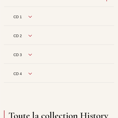
CD 1
CD 2
CD 3
CD 4
Toute la collection History