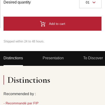
Desired quantity
Add to cart
Shipped within 24 to 48 hours.
Distinctions
Presentation
To Discover
Distinctions
Recommended by :
- Recommandé par FIP