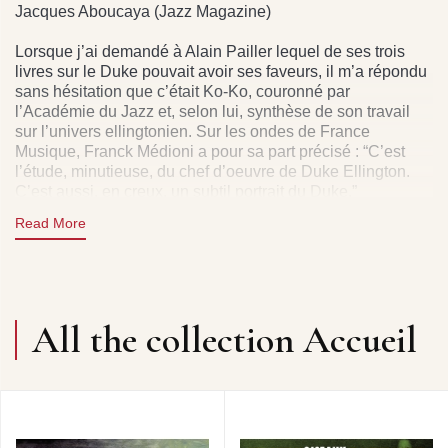
Jacques Aboucaya (Jazz Magazine)
Lorsque j’ai demandé à Alain Pailler lequel de ses trois
livres sur le Duke pouvait avoir ses faveurs, il m’a répondu
sans hésitation que c’était Ko-Ko, couronné par
l’Académie du Jazz et, selon lui, synthèse de son travail
sur l’univers ellingtonien. Sur les ondes de France
Musique, Franck Médioni a pour sa part précisé : “C’est
l’étude, minutieuse, du chef d’oeuvre de Duke Ellington.
C’est aussi, en creux, un subtil portrait du Duke.”
Dans ce livre, j’ai vu Ellington comme on voit Mozart ; la
Read More
juxtaposition sensible et solaire de la composition, de
l’arrangement et de l’interprétation comme une seule et
même oeuvre, démontrant le génial aller-retour entre
arbitrage individuel et effort collectif. Plus qu’un texte sur
l’un des jazzmen majeurs du XXe siècle, il s’agit d’une
All the collection Accueil
analyse qui s’attache à saisir ce que recouvre le terme «
création ». A juste titre, Alex Dutilh rappelle que Ko-Ko est
“tout simplement un des chefs-d’oeuvre de l’histoire du
jazz.”
Patrick Frémeaux