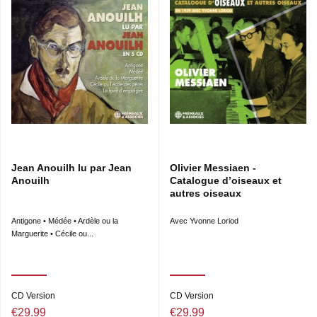
Jean Anouilh lu par Jean
Olivier Messiaen -
Anouilh
Catalogue d’oiseaux et
autres oiseaux
Antigone • Médée • Ardèle ou la
Avec Yvonne Loriod
Marguerite • Cécile ou...
CD Version
CD Version
€29.99
€29.99