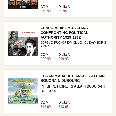
CD.V
Digital.V
€19.99
€9.95
CENSORSHIP - MUSICIANS
CONFRONTING POLITICAL
AUTHORITY 1929-1962
SERGUEI PROKOFIEV • BILLIE HOLIDAY • BORIS
VIAN •...
CD.V
Digital.V
€29.99
€19.95
LES ANIMAUX DE L'ARCHE - ALLAIN
BOUGRAIN DUBOURG
PHILIPPE NOIRET & ALLAIN BOUGRAIN
DUBOURG
CD.V
Digital.V
€19.99
€13.95