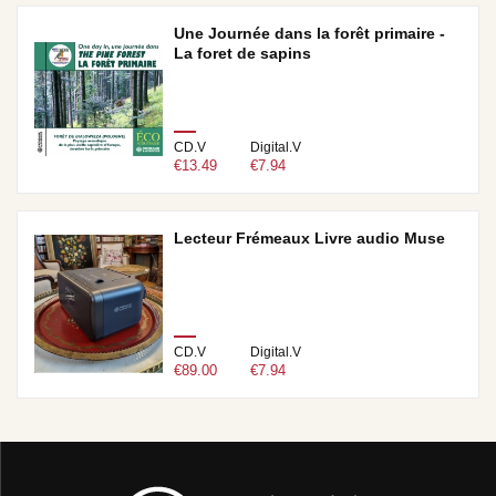
Une Journée dans la forêt primaire -
La foret de sapins
CD.V
Digital.V
€13.49
€7.94
Lecteur Frémeaux Livre audio Muse
CD.V
Digital.V
€89.00
€7.94