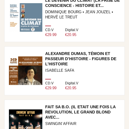
LE DEVENIR DU CLIMAT (LA PRISE DE
CONSCIENCE - HISTOIRE ET...
DOMINIQUE BOURG • JEAN JOUZEL •
HERVÉ LE TREUT
CD.V
Digital.V
€29.99
€20.95
ALEXANDRE DUMAS, TÉMOIN ET
PASSEUR D’HISTOIRE - FIGURES DE
L’HISTOIRE
ISABELLE SAFA
CD.V
Digital.V
€29.99
€20.95
FAIT SA B.O. (IL ETAIT UNE FOIS LA
REVOLUTION, LE GRAND BLOND
AVEC...
SWINGIN' AFFAIR