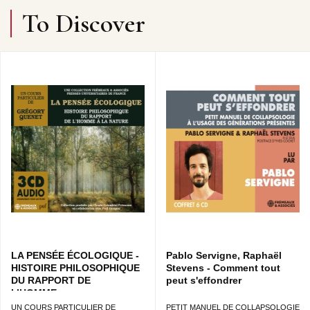
To Discover
CD1 : HISTOIRE DES SCIENCES DU CLIMAT • CD2 :
DÉRÈGLEMENT CLIMATIQUE ET SOCIÉTÉ • CD3 :
QU’EST-CE QUI NOUS ATTEND ?
CONCEPTION COLLECTION : CLAUDE COLOMBINI &
PATRICK FRÉMEAUX
LA PENSÉE ÉCOLOGIQUE -
Pablo Servigne, Raphaël
HISTOIRE PHILOSOPHIQUE
Stevens - Comment tout
DU RAPPORT DE
peut s'effondrer
L’HOMME...
UN COURS PARTICULIER DE
PETIT MANUEL DE COLLAPSOLOGIE