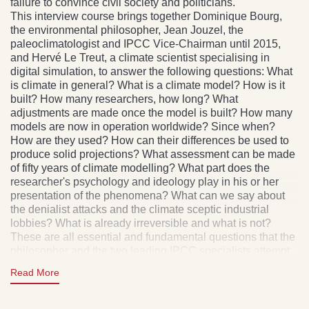
failure to convince civil society and politicians.
This interview course brings together Dominique Bourg,
the environmental philosopher, Jean Jouzel, the
paleoclimatologist and IPCC Vice-Chairman until 2015,
and Hervé Le Treut, a climate scientist specialising in
digital simulation, to answer the following questions: What
is climate in general? What is a climate model? How is it
built? How many researchers, how long? What
adjustments are made once the model is built? How many
models are now in operation worldwide? Since when?
How are they used? How can their differences be used to
produce solid projections? What assessment can be made
of fifty years of climate modelling? What part does the
researcher's psychology and ideology play in his or her
presentation of the phenomena? What can we say about
the denialist attacks and the climate sceptic industrial
lobbies? What is already irreversible and what is not?
These are all essential and fundamental questions that the
philosopher and the two leading IPCC specialists attempt
to answer by looking back in history and then forward to the
Read More
future. Audiobook. In French.
Claude COLOMBINI & Patrick FRÉMEAUX