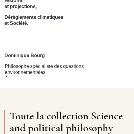
Histoire
et projections,
Dérèglements climatiques
et Société.
Dominique Bourg
Philosophe spécialiste des questions
environnementales.
Jean
Jouzel
Paléoclimatologue, Vice-président du
Groupe scientifique du GIEC (2002-2015).
Hervé
Toute la collection Science
le Treut
Climatologue, Spécialiste
and political philosophy
de la simulation numérique au GIEC.