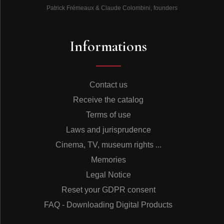
Patrick Frémeaux & Claude Colombini, founders
Création du GIEC – reconnaissance de la recherche
3’33
Informations
Mode de fonctionnement du GIEC 5’20
Le Giec : collectif de scientifiques internationaux 3’24
Contact us
CD2 - DÉRÈGLEMENT CLIMATIQUE ET SOCIÉTÉ
Receive the catalog
Le bilan de 50 ans de modélisation climatique ? 4’15
Terms of use
Différence entre prévision de la tendance générale
Laws and jurisprudence
et les évènements extrêmes 5’01
Cinema, TV, museum rights ...
Les COP se succèdent et peu de changement
Memories
6’27
Legal Notice
L’inertie du changement climatique (1) 8’14
Reset your GDPR consent
L’inertie du changement climatique (2) 4’01
FAQ - Downloading Digital Products
La communication du GIEC est-elle un échec ? 5’13