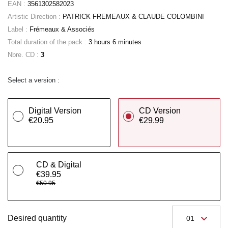
EAN :
3561302582023
Artistic Direction :
PATRICK FREMEAUX & CLAUDE COLOMBINI
Label :
Frémeaux & Associés
Total duration of the pack :
3 hours 6 minutes
Nbre. CD :
3
Select a version :
Digital Version
CD Version
€20.95
€29.99
CD & Digital
€39.95
€50.95
Desired quantity