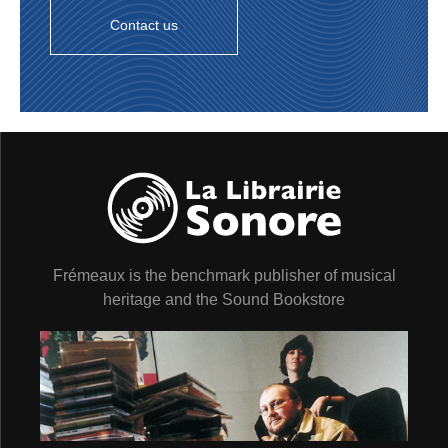
Contact us
CD1 - HISTOIRE DES SCIENCES DU CLIMAT
Introduction 4’19
Qu’est-ce que le climat ? 7’05
Le climat et le vivant 5’30
Risque de biodiversité comparé au risque
climatique 4’47
Frémeaux is the benchmark publisher of musical
La responsabilité humaine 4’39
heritage and the Sound Bookstore
Histoire de l’effet de serre 6’02
Décalage entre calcul et réalité visible 4’46
Les années 80 : début des alertes 5’33
Les premières modélisations climatiques 7’21