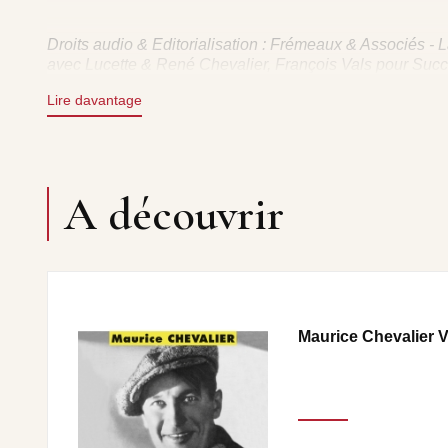
Droits audio & Editorialisation : Frémeaux & Associés - L
avec Lucette & René Chevalier, François Vals pour Succ
(Groupe Frémeaux Colombini SAS pour Le Patrimoine So
Lire davantage
ANNONCE : LA MARCHE DE MENILMONTANT • LA 
A découvrir
LEVRES • SOURIRE AUX LEVRES • ANNONCE : MON
BONNE ANNEE • LES ACCENTS MELODIQUES • ANN
POURRI FRANCO-AMERICAIN • ANNONCE : ME AN
CLAQUETTES • PARIS SERA TOUJOURS PARIS • PA
SEINE • LA SEINE • STATIONS DE LA VIE • ANNONCE 
POURRI AMERICAIN • POT-POURRI AMERICAIN • HAP
POURRI • POT POURRI (Chansons françaises) • AN
MOI • ANNONCE : AU REVOIR • AU REVOIR • QUAND
Maurice Chevalier Vo
ADIEUX • FINAL : THERE’S NO BUSINESS LIKE SHOW BU
SACHA DISTEL • REACTIONS AU BAR DU THEATRE