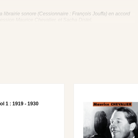
a librairie sonore (Cessionnaire : François Jouffa) en accord
ession Maurice Chevalier, et Sacha Distel.
nore - Notre Mémoire Collective).
MARCHE DE MENILMONTANT • ANNONCE : SOURIRE AUX
 IDOLE • MON IDOLE • ANNONCE : BONNE ANNEE •
ONCE : POT-POURRI FRANCO-AMERICAIN • POT-
D MY SHADOW • ME AND MY SHADOW • NUMERO DE
NTOMIME •ENTRACTE • ON EST JEUNE • ANNONCE : LA
: C’ETAIT LA MISS • C’ETAIT LA MISS • ANNONCE : POT-
PENINGS (Sketch) • OUI AU WHISKY • ANNONCE : POT
NONCE : TOUT VA BIEN POUR MOI • TOUT VA BIEN POUR
 J’AURAI CENT ANS • ANNONCE AU PUBLIC : LES
l 1 : 1919 - 1930
SINESS • Bonus tracks – Au micro de François Jouffa :
 • ANDRE LUGUET • MAURICE CHEVALIER