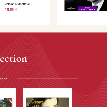
Version Numérique
19,95 €
ection
onnés