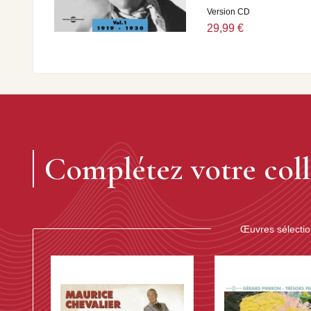
Version CD
29,99 €
Complétez votre coll
Œuvres sélecti