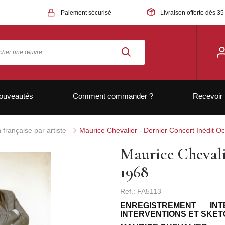
Paiement sécurisé
Livraison offerte dès 35
ouveautés
Comment commander ?
Recevoir 
française par artiste
Maurice Chevalier - Dernier Concert Inédit O
Maurice Chevali
1968
Ref.: FA5113
ENREGISTREMENT IN
INTERVENTIONS ET SKE