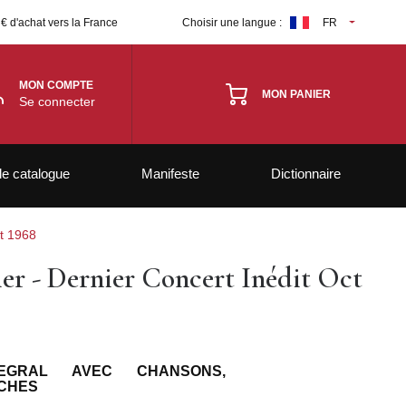
 € d'achat vers la France
Choisir une langue :
FR
MON COMPTE
MON PANIER
Se connecter
le catalogue
Manifeste
Dictionnaire
ct 1968
er - Dernier Concert Inédit Oct
TEGRAL AVEC CHANSONS,
TCHES