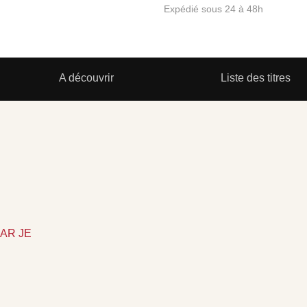
Expédié sous 24 à 48h
A découvrir
Liste des titres
AR JE