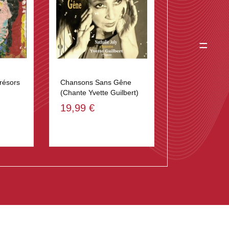
=
résors
Chansons Sans Gêne
(Chante Yvette Guilbert)
19,99 €