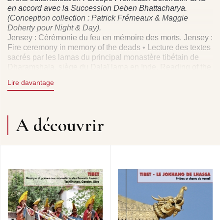
en accord avec la Succession Deben Bhattacharya.
(Conception collection : Patrick Frémeaux & Maggie
Doherty pour Night & Day).
Jensey : Cérémonie du feu en mémoire des morts. Jensey :
Fire ceremony in memory of the deads • Lecture des textes
sacrés par les lamas du principal monastère tibétain de
Dharamshala, siège du Dalaï lama en Inde. Reading of the
sacred texts by the Lamas of the main Tibetan in
Lire davantage
Dharamshala • Trois moines en prière à Sarnath :
Cérémonie du matin. Monks at prayer in Sarnath : Morning
ceremony • Cérémonie du temple de la secte Drugpa-ka-
gyu. Temple ceremony of the Drugpa-ka-gyu sect • Tucho
A découvrir
Dawe Duchi : Prière de l’après-midi au monastère de
Rumtek. sTucho Dawe Duchi : Afternoon prayer at Rumtek
monastery • Ema Linchey : Danse tibétaine. Ema Linchey :
Tibetan dance • Danse populaire Khampa. Khampa folk
dance • Chant patriotique Khampa : exprimant des vœux
de bonheur pour le pays. Khampa Patriotic song :
expressing good wishes for the country • Chanson
Khampa Tashi : chanson apportant sa bénédiction à tous.
Khampa Tashi song : song expressing blessings to all •
Les conques résonnent. Conch shell blowing.