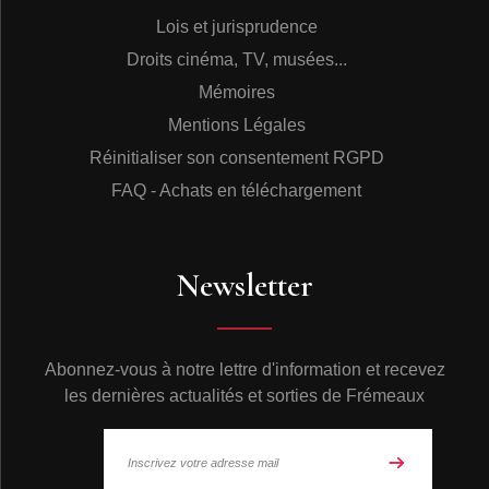
idéaux, au temple de la secte de Mahayana à Sarnath.
Lois et jurisprudence
C’est à Sarnath que Bouddha a fait son premier sermon,
il y a 2500 ans. Plusieurs sectes bouddhistes du monde
Droits cinéma, TV, musées...
entier y ont construit des temples et des sanctuaires en
Mémoires
témoignage de leur vénération pour Bouddha.
Enregistré dans un temple à Sarnath, en 1979.
Mentions Légales
4/ Cérémonie du temple de la secte Drugpa-ka-gyu.
Réinitialiser son consentement RGPD
Cette célébration annuelle du 10e jour du mois lunaire
est la commémoration de la naissance du moine indien
FAQ - Achats en téléchargement
Padma­sambhava. Invité par le dirigeant du Tibet, son
séjour marque l’introduction du bouddhisme dans le
pays. Cet anniversaire célébré par la secte Drugpa-ka-
gyu fut introduit en Inde depuis le Tibet Oriental. La
Newsletter
récitation des mots sacrés est ponctuée de moments de
musique instrumentale, jouée sur des Dung-chen, deux
Rkan-duns, un Gyaling, un Nga et un Rolmo.
Enregistré en Octobre 1979 au temple Drugpa-ka-gyu, à
Abonnez-vous à notre lettre d'information et recevez
Tashijong, Himalya central.
les dernières actualités et sorties de Frémeaux
5/ Tucho Dawe Duchi.
Prière de l’après-midi au monastère de Rumtek.
Bien que ces textes puissent être récités à n’importe
quelle heure du jour ou de la nuit, cet enregistrement
représente la prière de l’après-midi qui se tient au