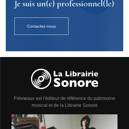
Je suis un(e) professionnel(le)
CD 2 (1954 – 1962)
1. MISTY MORNING
(R.Burns) (Capitol EAP 2-
560/mx. 12968) 3’14
2. AUTOBAHN BLUES
(R.Burns) (Capitol EAP 3-
Contactez-nous
560/mx. 12706) 4’07
3. WILD APPLE HONEY
(W.Herman) (Capitol EAP 1-
560/mx. 12716) 5’58
WOODY HERMAN AND HIS ORCHESTRA
Dick COLLINS, John HOWELL, Al PORCINO, Charlie
WALP, Bill CASTAGNINO (tp) ; Cy TOUFF (btp) ; DiCK
KENNEY, Keith MOON (tb) ; Woody HERMAN (cl, as,
ldr) ; Dave MADDEN, Dick HAFER, Bill PERKINS (ts) ;
Jack NIMITZ (bars) ; Nat PIERCE (p) ; Red KELLY (b) ;
Chuck FLORES (dm) ; Ralph BURNS (arr). Hollywood,
7, 8 & 24/09/1954
4. COOL CAT ON A HOT TIN ROOF
(R.Burns)
Frémeaux est l’éditeur de référence du patrimoine
(Capitol EAP 3-658/mx. 20769) 3’27
musical et de la Librairie Sonore
5. CAPTAIN AHAB
(M.Albam) (Capitol EAP 2-
658/mx. 20772) 5’10
WOODY HERMAN AND HIS ORCHESTRA
Dick COLLINS, Bernie GLOW, Jerry KAIL, Gerry