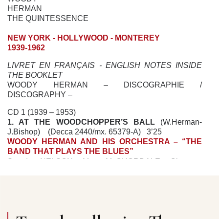
HERMAN
THE QUINTESSENCE
NEW YORK - HOLLYWOOD - MONTEREY
1939-1962
LIVRET EN FRANÇAIS - ENGLISH NOTES INSIDE
THE BOOKLET
WOODY HERMAN – DISCOGRAPHIE /
DISCOGRAPHY –
CD 1 (1939 – 1953)
1. AT THE WOODCHOPPER’S BALL
(W.Herman-
J.Bishop) (Decca 2440/mx. 65379-A) 3’25
WOODY HERMAN AND HIS ORCHESTRA – “THE
BAND THAT PLAYS THE BLUES”
Steady NELSON, Mac McQUORDALE, Clarence
WILLARD (tp) ; Joe BISHOP (flh, arr) ; Neil REID (tb) ;
Woodrow C. “Woody” HERMAN (cl, ldr) ; Joe ESTREN,
Ray HOPFNER (as) ; “Saxie” MANSFIELD, Pete
JOHNS (ts) ; Tommy LINEHAN (p) ; Hy WHITE (g) ;
Walter YODER (b) ; Frank CARLSON (dm). New York