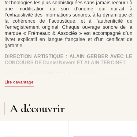
technologies les plus sophistiquées sans jamais recourir à
une modification du son d’origine qui nuirait à
l’exhaustivité des informations sonores, à la dynamique et
la cohérence de l’acoustique, et à l’authenticité de
l’enregistrement original. Chaque ouvrage sonore de la
marque « Frémeaux & Associés » est accompagné d’un
livret explicatif en langue française et d’un certificat de
garantie.
DIRECTION ARTISTIQUE : ALAIN GERBER AVEC LE
CONCOURS DE Daniel Nevers ET ALAIN TERCINET.
DROITS : DP / FREMEAUX & ASSOCIES
Lire davantage
“On one point in particular, Woody was wrong and i was
right: he was a very great man.” Gene LEES
Frémeaux & Associés’ « Quintessence » products have
undergone an analogical and digital restoration process
A découvrir
which is recognized throughout the world. Each 2 CD set
edition includes liner notes in English as well as a
guarantee. This 2 CD set presents a selection of the best
recordings by Woddy Herman between 1939 and 1962.