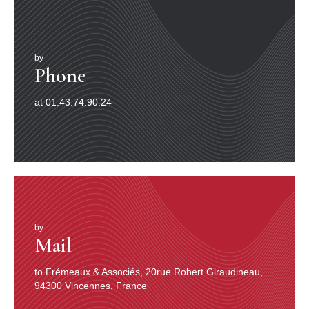
nous fournir malgré nos demandes répétées et mon
commentaire élogieux (MP N° 247 08-09/92 avec un
NDLR de regret de Georges Sougy). Bien sûr, on peut
aussi rappeler cette tranquille cadence régulière que Jo
by
Privat avait créée, sa participation à la célèbre vidéo Le
Phone
blues du musette que nous avons aussi signalée en son
temps et dont Francis Couvreux souhaite une édition
at 01.43.74.90.24
DVD. Et comment oublier le Balajo, ce célèbre dancing
de la Rue de Lappe, dont il a donné le nom à l’une de
ses valses fétiches, avec Mystérieuse,…Sa préférée…et
tant d’autres.
Et l’on tourne la page pour retrouver Didi Duprat au
début de sa carrière, « poète du médiator » nous dit
Francis Couvreux, guitariste gaucher, parisien de «
Ménilmuche » né rue de la Chine, titre d’une valse qu’il
composera plus tard, en co-auteur avec Marcel Azzola,
né au même endroit (peut-être la maternité de l’hôpital
by
Mail
Tenon ?). Il accompagnera les plus grands noms de
l’accordéon, Gus Viseur, Tony Muréna, Louis Ferrari,
mais aussi Django Reinhardt, Michel Warlop, Hubert
to Frémeaux & Associés, 20rue Robert Giraudineau,
Rostaing et encore Dalida, Charles Aznavour, Bécaud,
94300 Vincennes, France
Juliette Gréco, Marlène Dietrich. Après avoir été le fil