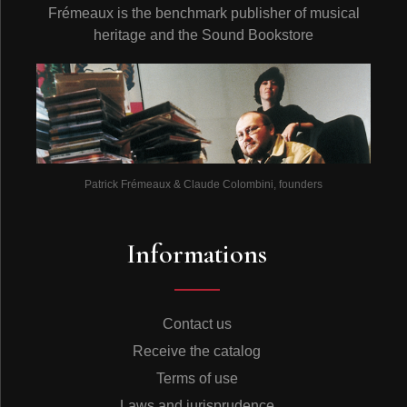
Frémeaux is the benchmark publisher of musical
Histoire de l’accordéon.
Jo Privat, Didi Duprat, Didier Roussin, trois musiciens
heritage and the Sound Bookstore
hors du commun que nous ne sommes pas près
d’oublier bien qu’ils nous aient quittés il y a quinze ans
déjà…
Robert BOUTHIER
-
ASSOCIATION FRANCAISE
"MUSIQUE RECREATIVE"
Paris Musette Vol.3
Patrick Tandin, Franck Bergerot,
Didier Roussin
© Frémeaux & Associés (frémeaux,
Patrick Frémeaux & Claude Colombini, founders
frémaux, frémau, frémaud, frémault, frémo, frémont,
fermeaux, fremeaux, fremaux, fremau, fremaud, fremault,
fremo, fremont, CD audio, 78 tours, disques anciens, CD
Informations
à acheter, écouter des vieux enregistrements, albums,
rééditions, anthologies ou intégrales sont disponibles
sous forme de CD et par téléchargement.)
Contact us
Receive the catalog
Terms of use
Laws and jurisprudence