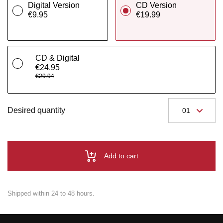
Digital Version
CD Version
€9.95
€19.99
CD & Digital
€24.95
€29.94
Desired quantity
Add to cart
Shipped within 24 to 48 hours.