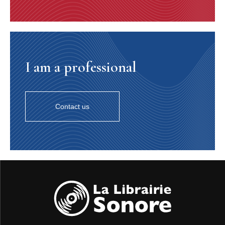
rouge du Blues du musette cité plus haut, avoir participé
aux premières prévisions de Paris musette, on peut le
considérer comme un continuateur du style des plus
grands.
Enfin, Didier Roussin que Jo Privat, virtuose des
sobriquets imagés, avait surnommé « Buffalo », lequel
I am a professional
mordit à pleines dents dans tous les genres de musique
où l’accordéon avait besoin dui soutien de sa guitare ou
de son banjo. Collectionneur de 78 tours, de
microsillons, de CD, de « petits formats », ces mini
partitions musicales illustrées, avec les paroles de la
Contact us
chanson, de milliers de documents, Bufallo était une
encyclopédie ambulante qui aimait cependant se
réfugier modestement derrière un jugement sans
prétention ainsi que nous le dépeint Francis Couvreux
dans sa conclusion : « Je n’ai rien à dire. Je ne me sens
pas l’âme d’un créateur ». Il reste ce qu’il souhaite que
l’on retienne de lui : « Didier Roussin, guitariste,
concerts, animations, soirées bals ». Nous rappellerons
cependant sa participation au Déchéneau Jâse Musette
avec Robert Santiago, Daniel Colin et Michel Esbelin
Musette à Paris (MP N° 289 11/96) ainsi que sa
collaboration, coauteur avec François Billard du livre