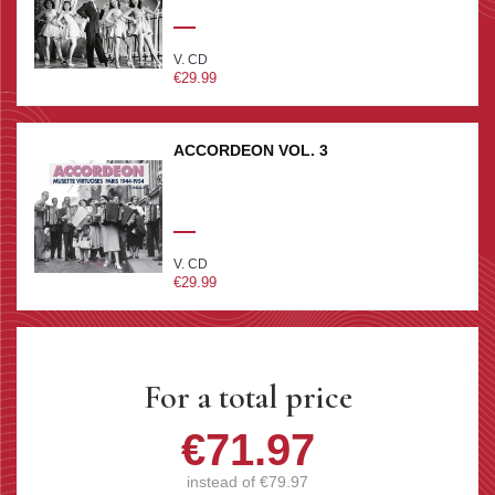
V. CD
€29.99
ACCORDEON VOL. 3
V. CD
€29.99
For a total price
€71.97
instead of
€79.97