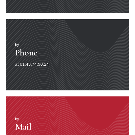
peur. Jean-Gabriel Domergue qui l’a connu, dresse de
lui ce portrait sans complaisance : « Lautrec était laid,
difforme, repoussant. Il était affreux : une tête brune, du
poil hirsute, une face très colorée, une peau grasse,
huileuse, un nez énorme, une bouche coupant la figure
en deux, des lèvres épaisses, humides, violettes et
roses, flasques, ourlaient cette fente effroyable. Seuls
by
ses yeux étaient émouvants, tristes comme des yeux
Phone
d’épagneul pleurant. Aussi, s’il aimait la beauté, la
beauté le fuyait. Il s’est donc rabattu sur celle, peu
at 01.43.74.90.24
humaine, du caractère, de l’étrange, du monde spécial
qui l’accueillait ». Tout est dit dans ce bref et réaliste
portrait. Ses contemporains éprouvaient en le voyant,
une répulsion qu’ils ne pouvaient dissimuler. « Comme
tu es moche ! Tu devrais te raser cette barbe, ces poils,
enlève ça, peut-être serais-tu moins moche », lui dit une
actrice à qui il rendait visite. Blessé, il se rasa. Quand
l’actrice revint dans sa loge et qu’elle vit le résultat, elle
s’écria : « Mais tu es encore plus moche qu’avant ! Fous
le camp, tu es affreux!». Il s’en alla en pleurant. Les
by
Mail
femmes, pourtant, Dieu sait s’il les aimait, à commencer
par sa mère, la comtesse de Toulouse-Lautrec dont il a