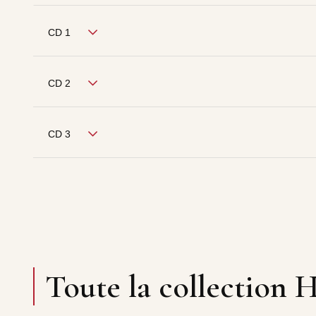
CD 1
CD 2
CD 3
Toute la collection H