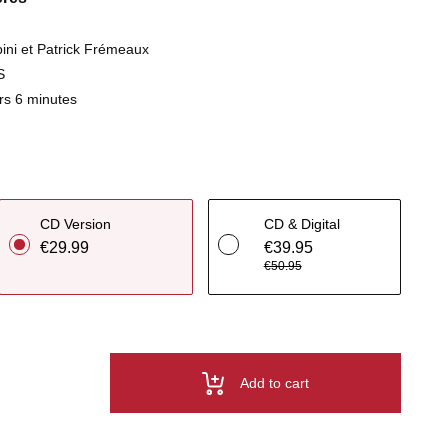
ni et Patrick Frémeaux
S
rs 6 minutes
CD Version
CD & Digital
€29.99
€39.95
€50.95
Add to cart