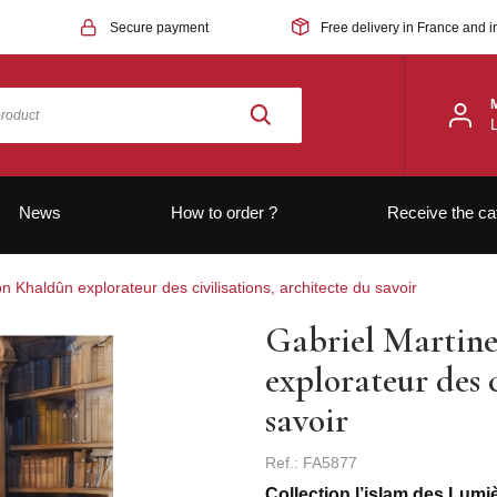
Secure payment
Free delivery in France and i
News
How to order ?
Receive the ca
n Khaldûn explorateur des civilisations, architecte du savoir
Gabriel Martine
explorateur des c
savoir
Ref.: FA5877
Collection l’islam des Lumi