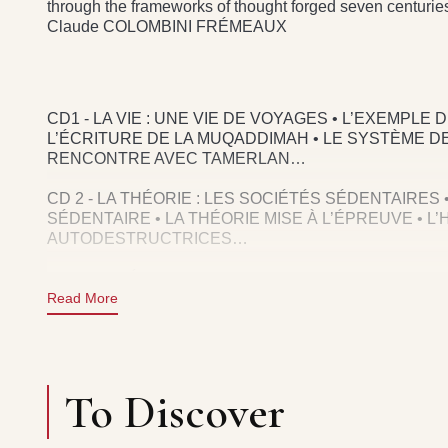
through the frameworks of thought forged seven centurie
Claude COLOMBINI FRÉMEAUX
CD1 - LA VIE : UNE VIE DE VOYAGES • L’EXEMPLE
L’ÉCRITURE DE LA MUQADDIMAH • LE SYSTÈME D
RENCONTRE AVEC TAMERLAN…
CD 2 - LA THÉORIE : LES SOCIÉTÉS SÉDENTAIRES 
SÉDENTAIRE • LA THÉORIE MISE À L’ÉPREUVE • L
AUTODESTRUCTRICES…
CD3 - LA RÉCEPTION DE L’OEUVRE : LA MUQADDI
PARALLÈLE AVEC ALEXIS DE TOCQUEVILLE • LA V
Read More
DE L’HISTOIRE PRÉMODERNE • LE RETOUR DES 
CONCEPTION COLLECTION : CLAUDE COLOMBINI 
To Discover
COEDITION : GRANDE MOSQUEE DE PARIS