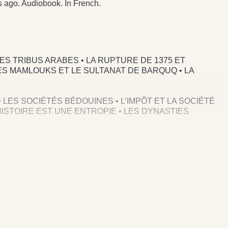
s ago. Audiobook. In French.
 DES TRIBUS ARABES • LA RUPTURE DE 1375 ET
ES MAMLOUKS ET LE SULTANAT DE BARQUQ • LA
• LES SOCIÉTÉS BÉDOUINES • L’IMPÔT ET LA SOCIÉTÉ
’HISTOIRE EST UNE ENTROPIE • LES DYNASTIES
MAH : UNE SOURCE PRÉCIEUSE EN FRANCE • LE
IOLENCE DEVENUE IRRATIONNELLE • LE THÉORICIEN
BÉDOUINS…
& PATRICK FRÉMEAUX