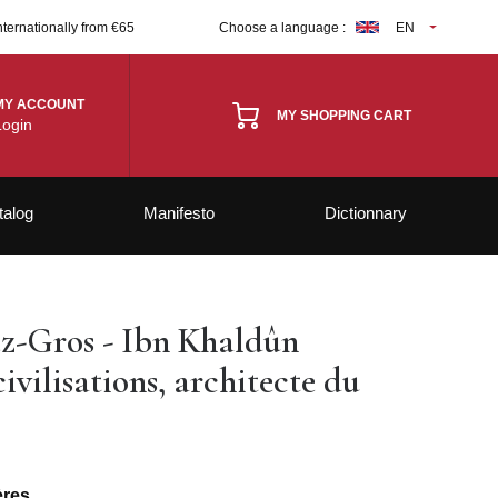
nternationally from €65
Choose a language :
EN
MY ACCOUNT
MY SHOPPING CART
Login
talog
Manifesto
Dictionnary
z-Gros - Ibn Khaldûn
ivilisations, architecte du
ères