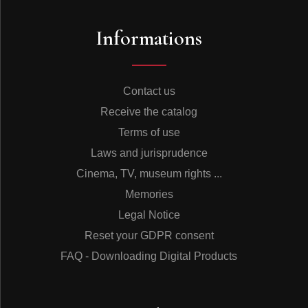
étendue... 7.42
2 –
Elle se leva de la place où elle était... 4.44
Informations
3 –
Le Roi de Perse s’en aperçut avec une
surprise... 7.48
4 –
Ce discours de mon frère me mit dans une grande
colère... 7.27
5 –
“Madame, reprit le Roi de Perse, vous êtes la
Contact us
maîtresse...” 6.09
Receive the catalog
6 –
“Ma sœur, reprit le Roi Saleh, la proposition que je
vous ai faite...” 6.00
Terms of use
7 –
Le Roi Saleh se leva aussitôt de sa place... 5.40
Laws and jurisprudence
8 –
Le petit Beder fut élevé et nourrit dans le
palais... 5.17
Cinema, TV, museum rights ...
9 –
Le Roi Beder, qui ne pouvait entendre parler de sa
Memories
personne... 4.51
10 –
Le jeune Roi de Perse, qui savait bien que le roi
Legal Notice
son oncle... 5.28
Reset your GDPR consent
11 –
La Reine lui présenta ensuite les
Princesses... 6.16
FAQ - Downloading Digital Products
CD2
HISTOIRE DE BEDER, PRINCE DE PERSE ET DE
GIAUHARE, PRINCESSE DE SAMANDAL (SUITE)