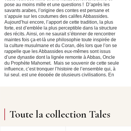
pose au moins mille et une questions ! D’après les
savants arabes, l’origine des contes est persane et
s’appuie sur les coutumes des califes Abbassides.
Aujourd’hui encore, l’apport de cette tradition, la plus
forte, est d’emblée la plus perceptible dans la structure
des récits. Ainsi, on ne saurait s’étonner de rencontrer
maintes fois ça-et-là une philosophie toute inspirée de
la culture musulmane et du Coran, dès lors que l’on se
rappelle que les Abbassides eux-mêmes sont issus
d’une dynastie dont la lignée remonte à Abbas, Oncle
du Prophète Mahomet. Mais se souvenir de cette seule
influence, c’est tronquer l’histoire de l’ensemble qui, à
lui seul, est une épopée de plusieurs civilisations. En
effet, l’enveloppe actuelle des contes recouvre d’autres
sources plus anciennes. Ainsi la construction des récits,
imbriqués les uns dans les autres et paraissant infinis et
toujours renouvelés cependant, laisse transparaître une
tradition des conteurs de l’Inde, sensibles quant à eux
aux génies et aux êtres surnaturels… Mais ils sont aussi
Toute la collection Tales
faits d’emprunts aux contes d’Iraq, que les caravanes de
marchands ont pu véhiculer lentement, ou d’Egypte, du
Caire même, où se mêlent de surcroît des influences