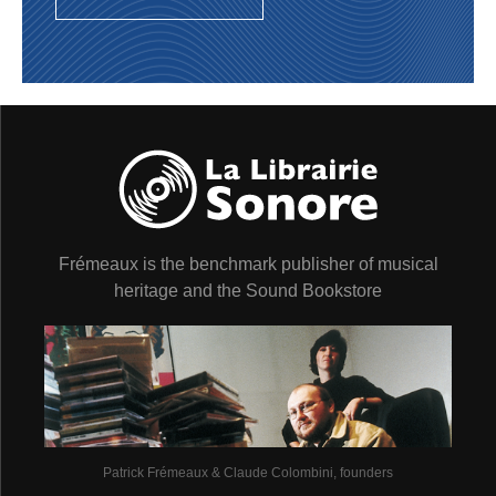
lecteurs se passionnent pour les diverses histoires, la
mode turque s’accentue. C’est presque une traînée de
poudre. Chacun veut avoir son salon “à la Turque” et
bientôt la musique s’en mêle. On ne compte plus les
entrées de ballets aux exotiques harmonies “à la
Turque”. Puis les marchands de mode ne s’y trompent
pas en créant des “habits à la Turque” - eux aussi -, et
même de fabuleux costumes pour des soirées de bals
déguisés… Car finalement le “Turc” se révèle généreux.
Après avoir juré la mort de toutes ses épouses, il cède
devant la plus belle. Selon les versions originales des
Frémeaux is the benchmark publisher of musical
histoires, la très subtile Schéhérazade, qui a su se faire
aimer, a entre temps donné naissance à des enfants. Un
heritage and the Sound Bookstore
fils selon les uns, trois, selon les autres. L’harmonie et
la paix sont revenus dans le cœur de Schahriar…
Jean-Yves Patte
© Frémeaux & Associés/Groupe Frémeaux Colombini
SA 2003.
CD1
HISTOIRE DE BEDER, PRINCE DE PERSE ET DE
GIAUHARE, PRINCESSE DE SAMANDAL
Patrick Frémeaux & Claude Colombini, founders
1 –
La Perse est une partie de la terre de si grande