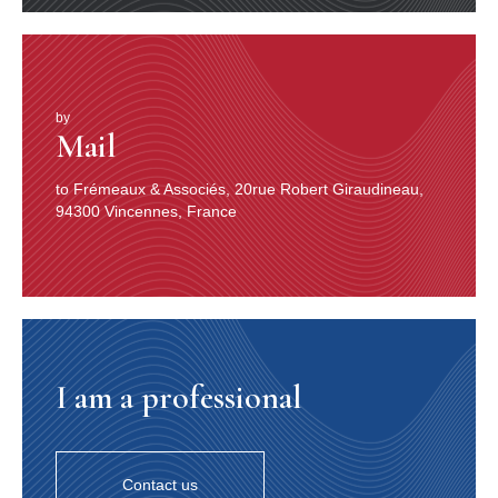
Nuits”.
L’AMOUREUX ARDENT
Soudain des descriptions supposées et réelles
abondent. A mesure que la menace militaire turque –
dont les armées sont réputées brutales et féroces –
s’estompe, l’image du monde ottoman paraît plus
by
Mail
douce… Une image onirique de la Sublime Porte, de la
Cour du Grand Turc fascine par ses évocations
luxueuses. Bon an mal an, on parvient à se faire une
to Frémeaux & Associés, 20rue Robert Giraudineau,
idée du cadre décoratif dans lequel le roi Schahriar
94300 Vincennes, France
entend de la bouche même de Schéhérazade les
histoires qui le tiennent en éveil et font reculer l’heure
de la mise à mort de la belle. “Tout le plancher est
couvert d’un tapis de pied et, du côté des fenêtres, ils
élèvent une estrade qu’ils appellent sofa. Autour de ce
sofa, il y a des petits matelas de deux à trois pieds de
large, couverts d’un autre petit tapis plus précieux
I am a professional
encore que les autres. Les Turcs sont assis sur ce tapis,
comme sont les tailleurs qui travaillent en France les
jambes croisées, et ils s’appuient contre la muraille sur
des grands carreaux de velours, de satin, et autres
étoffes convenables à la saison.” Du Loir [Description
Contact us
d’un intérieur turc fin du XVIIe s.] A mesure que les