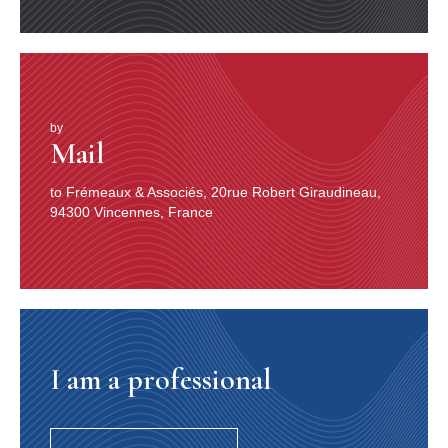
infiniment, avec une pénétration admirable” et de plus
était savante dans les choses de la philosophie, de la
médecine, de l’histoire et des beaux-arts et encore “qui
faisait des vers mieux que les poètes les plus célèbres
de son temps” le savait bien. C’est justement cette
magnifique perspective qui va tant séduire le public
occidental. Dans notre tradition la nuit était inquiétante
by
Mail
et profonde. Vaste comme une forêt inconnue, sombre
comme un antre et peuplée de monstres et de noirs
fantasmes. La nuit est le rendez-vous de toutes les
to Frémeaux & Associés, 20rue Robert Giraudineau,
peurs et des angoisses, de la mort même. Mais lors des
94300 Vincennes, France
premières publications de ce vaste ensemble de contes,
en 1704, la nuit perd un peu de la puissance de son
règne d’inquiétude. Car elle devient un lieu où la
puissance évocatrice du rêve, la parole merveilleuse re­
trouve toute sa force. Certes l’opinion avait été, depuis
plus d’un siècle, préparée à recevoir cet Orient doux et
séduisant. On ne compte plus les turqueries, les entrées
I am a professional
perses ou indiennes des fêtes, des ballets et des opéras
même. Mais en réalité on ne sait que peu de choses.
Certes aussi dans le milieu des Ambassadeurs du Roi
on essaie de nouer des liens avec la Sublime Porte