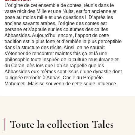
L’origine de cet ensemble de contes, réunis dans le
vaste récit des Mille et une Nuits, est fort ancienne et
pose au moins mille et une questions ! D’après les
anciens savants arabes, l’origine des contes est
persane et s’appuie sur les coutumes des califes
Abbassides. Aujourd’hui encore, l’apport de cette
tradition est la plus forte et d’emblée la plus perceptible
dans la structure des récits. Ainsi, on ne saurait
s’étonner de rencontrer maintes fois ça-et-là une
philosophie toute inspirée de la culture musulmane et
du Coran, dès lors que l’on se rappelle que les
Abbassides eux-mêmes sont issus d’une dynastie dont
la lignée remonte à Abbas, Oncle du Prophète
Mahomet. Mais se souvenir de cette seule influence,
c’est tronquer l’histoire de l’ensemble qui, à lui seul, est
une épopée de plusieurs civilisations. En effet,
l’enveloppe actuelle des contes recouvre d’autres
sources plus anciennes. Ainsi la construction des récits,
imbriqués les uns dans les autres et paraissant infinis et
toujours renouvelés cependant, laisse transparaître une
Toute la collection Tales
tradition des conteurs de l’Inde, par ailleurs sensibles
aux génies et aux êtres surnaturels… Mais ils sont aussi