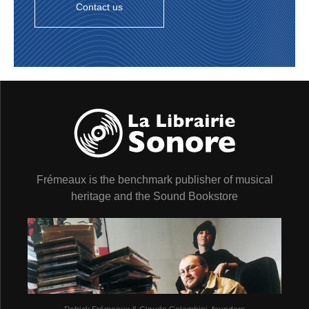
(Turquie), mais la réalité de l’Orient demeure pour
Contact us
l’immense majorité des occidentaux plus que floue.
Pourtant un véritable engouement pour ces Contes des
Mille et une Nuits précipite les choses. Par delà les récit
mêmes, c’est pour la première fois un vaste mouvement
d’opinion tourné vers l’Orient qui suscite un intérêt
dépassant bien vite les effets de salons de quelques
“mamamouchis” à la Molière !.. En 1710, une traduction
du Coran est même offerte à un public soucieux
d’approfondir ses connaissances. C’est de nouveau
Antoine Galland qui en est l’auteur, mais cette fois
l’auteur est plus fidèle au texte original. Avec stupeur
les Parisiens découvrent aussi tout le pouvoir évocateur
Frémeaux is the benchmark publisher of musical
des nuits. Comment en une nuit, le Prophète fut
transporté à la Mecque [Sourate 17, verset 1] ou, comme
heritage and the Sound Bookstore
on assure aussi, Il put voyager de planètes en
planètes… Que la nuit orientale paraît douce propice à
toutes les évasions !.. et la toute fin salvatrice, puisque
au bout de Mille et une Nuits, c’est à dire toujours, la
belle Shéhérazade est rendue libre, aimée et a, dans le
même moment, délivré toutes les filles de son peuple de
la fureur jalouse du roi Schahriar.
MILLE ET UNE NUITS POUR TOUTES LES