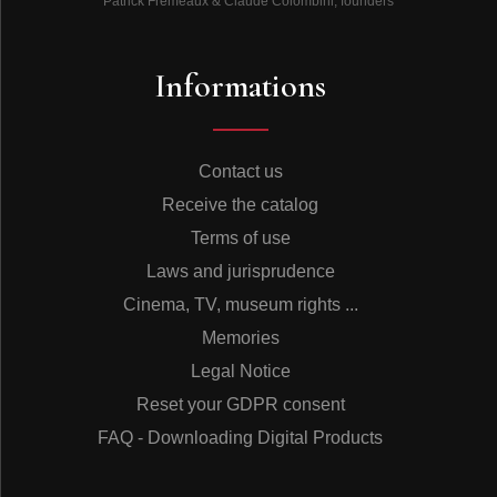
Patrick Frémeaux & Claude Colombini, founders
VOLUPTÉS…
Quel bonheur que ces nuits infinies ! Elles sont douces
et voluptueuses autant que le sont les promesses de
Informations
Paradis. Quelle découverte aussi que cet amour qui
bouleversera tous les lecteurs du XVIIIe s. et étonne
encore aujourd’hui ! L’amour dans les Mille et une Nuits
n’est plus une vertu héroïque revenue d’une Antiquité
rêvée et sans doute trop interprétée par tous les auteurs
Contact us
classiques. Ce n’est pas non plus un vague
Receive the catalog
dérèglement des mœurs, un vice que combattent à la
fois les vieilles barbes de la cour de Louis XIV et que
Terms of use
stigmatisent les moralistes. Ce n’est pas non plus une
Laws and jurisprudence
douceur honteuse, un plaisir efféminé… Non c’est une
sorte de révélation, une révélation d’une nature
Cinema, TV, museum rights ...
semblable à celle qu’attendaient les libertins, une
Memories
révélation qui fera long feu : le charme et ses pouvoirs
voluptueux. C’est une force supérieure qui s’impose à
Legal Notice
l’être humain même le plus farouche, même au roi qui
Reset your GDPR consent
avait juré de ne plus risquer d’être abusé par l’amour
d’une femme qui pourrait se révéler infidèle ou indigne
FAQ - Downloading Digital Products
de ses feux. C’est une sorte de certitude heureuse qui
dépasse toutes les connaissances raisonnées. C’est