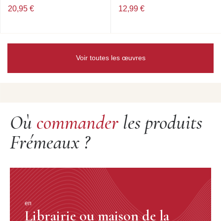
20,95 €
12,99 €
Voir toutes les œuvres
Où
commander
les produits
Frémeaux ?
en
Librairie ou maison de la