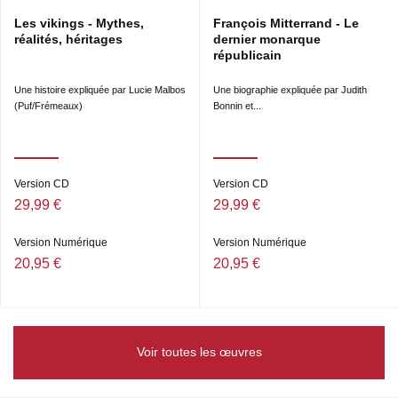
Les vikings - Mythes,
François Mitterrand - Le
réalités, héritages
dernier monarque
républicain
Une histoire expliquée par Lucie Malbos
Une biographie expliquée par Judith
(Puf/Frémeaux)
Bonnin et...
Version CD
Version CD
29,99 €
29,99 €
Version Numérique
Version Numérique
20,95 €
20,95 €
Voir toutes les œuvres