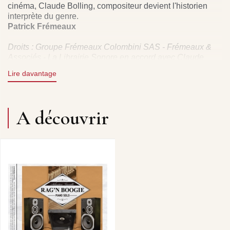
cinéma, Claude Bolling, compositeur devient l'historien
interprète du genre.
Patrick Frémeaux
Droits : Groupe Frémeaux Colombini SAS - Frémeaux &
Associés - La Librairie Sonore en accord avec Claude
Bolling.
Lire davantage
RAGTIME
: Modernistic Rag (Claude Bolling) • Scott Joplin
New Rag (Scott Joplin) • Country Club (Scott Joplin) •
Gladiolus Rag (Scott Joplin) • My Pet (Zez Confrey) • In a
Mist (Bix Beiderbecke) • Carolina Shout (James P.
A découvrir
Johnson) • Chantecler Rag (Claude Bolling) • The Jazz
Master (Billy Mayerl) • Pastime Rag 1 (Artie Matthews) •
Pastime Rag 2 (Artie Matthews) • Pastime Rag 3 (Artie
Matthews)
BOOGIE :
Louisiana Glide (Leroy Garnett) • Triplets Bass
Boogie (Claude Bolling) • 3/4 6/8 Boogie (Claude Bolling) •
Just Jokin’ (Claude Bolling) • Sweet Georgia Brown (M.
Pinkard - B. Bernie) • The Daylight delight Boogie (Claude
Bolling) • S.F.P. Boogie (Claude Bolling).