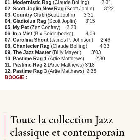
01. Modernistic Rag
(Claude Bolling) 2’31
02. Scott Joplin New Rag
(Scott Joplin) 3’22
03. Country Club
(Scott Joplin) 3’31
04. Gladiolus Rag
(Scott Joplin) 3’15
05. My Pet
(Zez Confrey) 2’28
06. In a Mist
(Bix Beiderbecke) 4’09
07. Carolina Shout
(James P. Johnson) 2’46
08. Chantecler Rag
(Claude Bolling) 4’33
09. The Jazz Master
(Billy Mayerl) 3’03
10. Pastime Rag 1
(Artie Matthews) 2’30
11. Pastime Rag 2
(Artie Matthews) 3’18
12. Pastime Rag 3
(Artie Matthews) 2’36
BOOGIE :
13. Louisiana Glide
(Leroy Garnett) 2’50
14. Triplets Bass Boogie
(Claude Bolling) 4’02
15. 3/4 6/8 Boogie
(Claude Bolling) 3’55
16. Just Jokin’
(Claude Bolling) 4’25
17. Sweet Georgia Brown
(M. Pinkard - B. Bernie)
5’06
Toute la collection Jazz
18. The Daylight delight Boogie
(Claude Bolling)
5’03
classique et contemporain
19. S.F.P. Boogie
(Claude Bolling) 4’05
Claude Bolling : piano