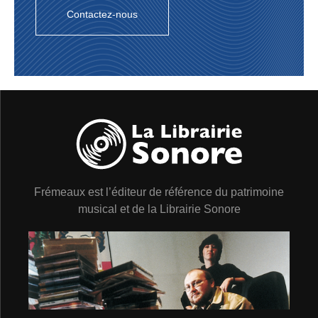
etc.Un vrai «géant» du style de ragtime «stride» cher à
Contactez-nous
la Côte Est des Etats-Unis. Outre plusieurs revues, un
opéra, des pièces symphoniques, James P. Johnson est
l'auteur de compositions d'une redoutable difficulté
d'exécution telles que «CAPRICE RAG» (1914),
«HARLEM STRUT» (1917), «KEEP OFF THE
GRASS» (1926), «RIFFS» (1930), «OVER THE BARS»
(1936), mais son «rag» le plus connu, mais non le plus
«facile» est «CAROLINA SHOUT» (1925), la «pièce de
résistance» de tous les tournois pianistiques de
Harlem.Claude Bolling avait déjà interprété non sans
brio «HARLEM STRUT». «Sa» version de «CAROLINA
SHOUT» fera probablement quelques jaloux dans le
landerneau du jazz.
Frémeaux est l’éditeur de référence du patrimoine
BILLY MAYERL
musical et de la Librairie Sonore
Pianiste, compositeur britannique né en 1902 à
Tottenham Court Road Londres, mort le 25 mars 1959 à
Beaconsfield, Angleterre.Un des premiers pianistes de
ragtime et de jazz européens à s'être entichés de la
nouvelle musique après la Grande Guerre. Joue d'abord
dans les cinémas puis en 1918 débute dans les hôtels
de Southampton comme pianiste de bar. Est engagé par
Bert Ralton en 1920 comme pianiste vedette du fameux