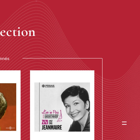
ection
onnés
=