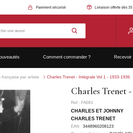
Paiement sécurisé
Livraison offerte dès 35
ouveautés
Comment commander ?
Recevoir 
française par artiste
Charles Trenet - Intégrale Vol 1 - 1933-1936
Charles Trenet - 
Ref.: FA081
CHARLES ET JOHNNY
CHARLES TRENET
EAN :
3448960208123