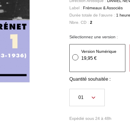
Direction Artistique :
DANIEL NE
Label :
Frémeaux & Associés
Durée totale de l'œuvre :
1 heure
Nbre. CD :
2
Sélectionnez une version :
Version Numérique
19,95 €
Quantité souhaitée :
Expédié sous 24 à 48h