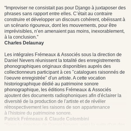
“Improviser ne consistait pas pour Django à juxtaposer des
phrases sans rapport entre elles. C’était au contraire
construire et développer un discours cohérent, obéissant à
un scénario rigoureux, dont les mouvements, pour être
imprévisibles, n’en amenaient pas moins, inexorablement,
à la conclusion.”
Charles Delaunay
Les intégrales Frémeaux & Associés sous la direction de
Daniel Nevers réunissent la totalité des enregistrements
phonographiques originaux disponibles auprés des
collectionneurs participant à ces "catalogues raisonnés de
l'oeuvre enregistrée" d'un artiste. A cette vocation
historiographique dédié au patrimoine sonore
phonographique, les éditions Frémeaux & Associés
ajoutent des documents radiophoniques afin d'éclairer la
diversité de la production de l'artiste et de révéler
rétrospectivement les raisons de son appartenance
à l'histoire du patrimoine sonore.
Patrick Frémeaux & Claude Colombini
“Sous la direction de Daniel Nevers, voici la suite d’un des
travaux d’Hercule discographiques qu’a entrepris, avec