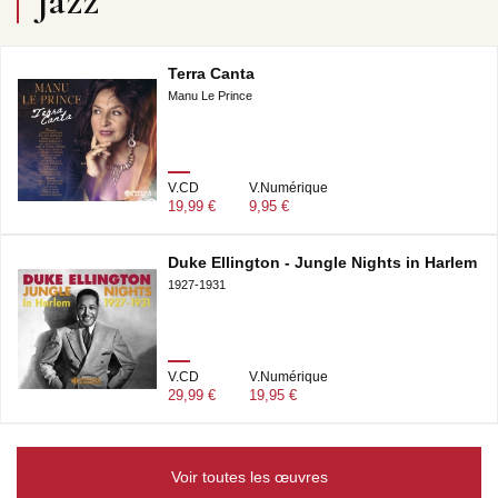
Jazz
Terra Canta
Manu Le Prince
V.CD
V.Numérique
19,99 €
9,95 €
Duke Ellington - Jungle Nights in Harlem
1927-1931
V.CD
V.Numérique
29,99 €
19,95 €
Voir toutes les œuvres