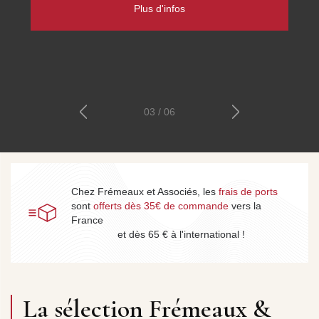
patrimoine parlé phonographique et radiophonique, et les
cours de Sciences Humaines, Histoire et Philosophie.
Découvrez les collections
04 / 06
Chez Frémeaux et Associés, les
frais de ports
sont
offerts dès 35€ de commande
vers la
France
et dès 65 € à l'international !
La sélection Frémeaux &