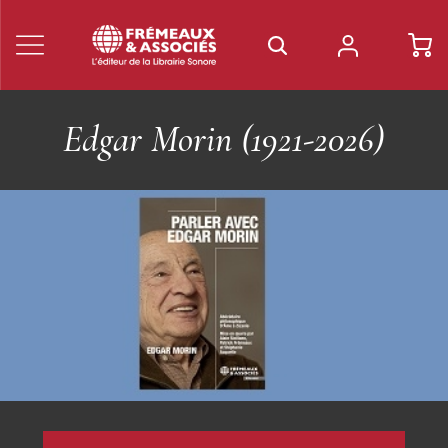
Les Livres Frémeaux &
Associés
Découvrez nos livres sur les musiques du XXe siècle, le