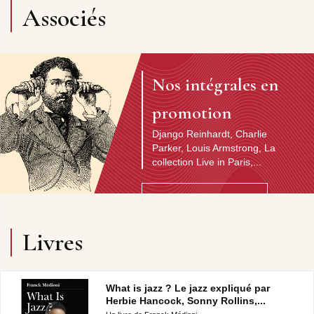
Associés
Nos intégrales en
promotion
Django Reinhardt, Charlie
Parker, Louis Armstrong, La
collection Live in Paris,...
Découvrir l'artiste
Livres
What is jazz ? Le jazz expliqué par
Herbie Hancock, Sonny Rollins,...