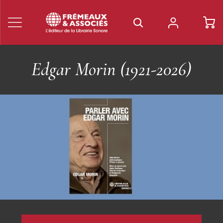
Les Livres Frémeaux &
Associés
Découvrez nos livres sur les musiques du XXe siècle, le