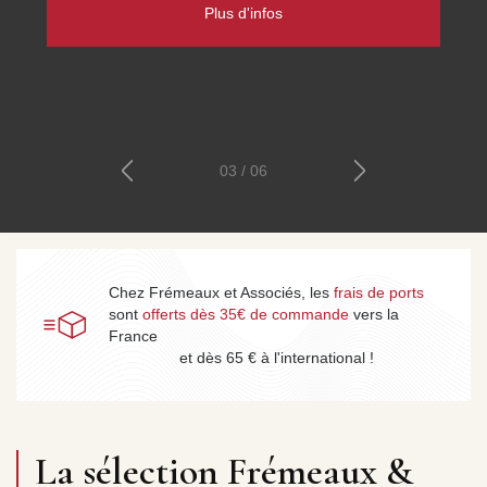
patrimoine parlé phonographique et radiophonique, et les
cours de Sciences Humaines, Histoire et Philosophie.
Découvrez les collections
04 / 06
Chez Frémeaux et Associés, les
frais de ports
sont
offerts dès 35€ de commande
vers la
France
et dès 65 € à l'international !
La sélection Frémeaux &