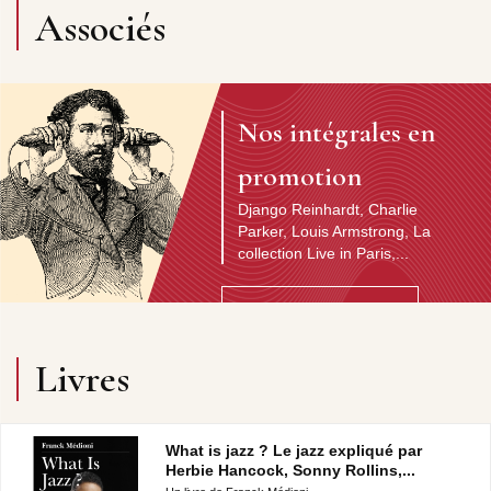
Associés
Nos intégrales en
promotion
Django Reinhardt, Charlie
Parker, Louis Armstrong, La
collection Live in Paris,...
Découvrir l'artiste
Livres
What is jazz ? Le jazz expliqué par
Herbie Hancock, Sonny Rollins,...