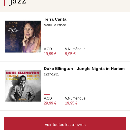
Jazz
Terra Canta
Manu Le Prince
V.CD
V.Numérique
19,99 €
9,95 €
Duke Ellington - Jungle Nights in Harlem
1927-1931
V.CD
V.Numérique
29,99 €
19,95 €
Voir toutes les œuvres