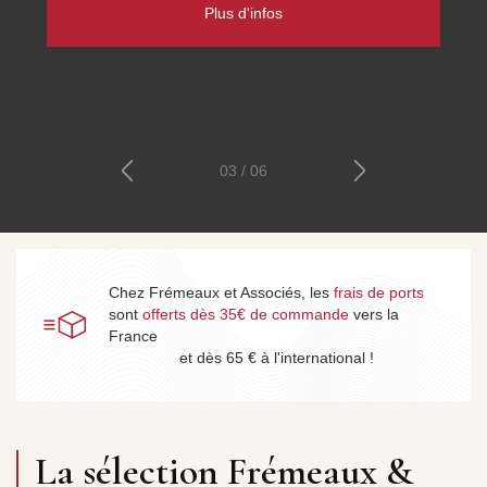
patrimoine parlé phonographique et radiophonique, et les
cours de Sciences Humaines, Histoire et Philosophie.
Découvrez les collections
04 / 06
Chez Frémeaux et Associés, les
frais de ports
sont
offerts dès 35€ de commande
vers la
France
et dès 65 € à l'international !
La sélection Frémeaux &