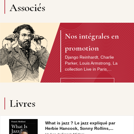
Associés
Nos intégrales en
promotion
Django Reinhardt, Charlie
Parker, Louis Armstrong, La
collection Live in Paris,...
Découvrir l'artiste
Livres
What is jazz ? Le jazz expliqué par
Herbie Hancock, Sonny Rollins,...