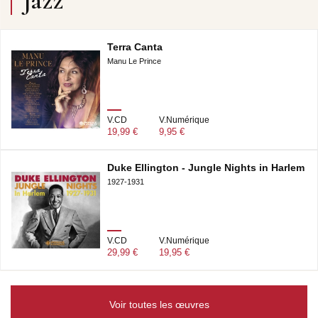
Jazz
Terra Canta
Manu Le Prince
V.CD
V.Numérique
19,99 €
9,95 €
Duke Ellington - Jungle Nights in Harlem
1927-1931
V.CD
V.Numérique
29,99 €
19,95 €
Voir toutes les œuvres