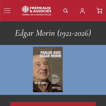
Les Livres Frémeaux &
Associés
Découvrez nos livres sur les musiques du XXe siècle, le