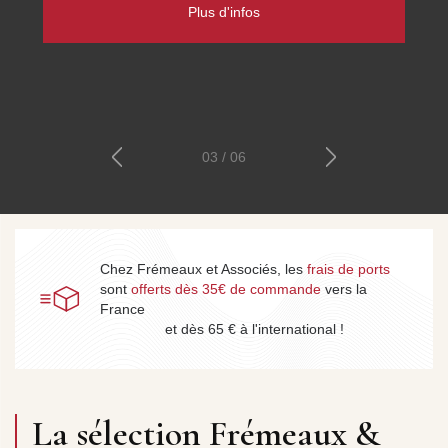
patrimoine parlé phonographique et radiophonique, et les
cours de Sciences Humaines, Histoire et Philosophie.
Découvrez les collections
04 / 06
Chez Frémeaux et Associés, les
frais de ports
sont
offerts dès 35€ de commande
vers la
France
et dès 65 € à l'international !
La sélection Frémeaux &