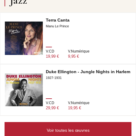
Jazz
Terra Canta
Manu Le Prince
V.CD
V.Numérique
19,99 €
9,95 €
Duke Ellington - Jungle Nights in Harlem
1927-1931
V.CD
V.Numérique
29,99 €
19,95 €
Voir toutes les œuvres