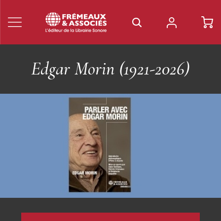
Les Livres Frémeaux &
Associés
Découvrez nos livres sur les musiques du XXe siècle, le