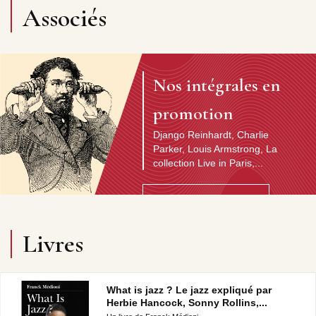
Associés
Nos intégrales en
promotion
Django Reinhardt, Charlie
Parker, Louis Armstrong, La
collection Live in Paris,...
Découvrir l'artiste
Livres
What is jazz ? Le jazz expliqué par
Herbie Hancock, Sonny Rollins,...