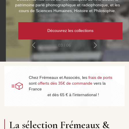
patrimoine parlé phonographique et radiophonique, et les
cours de Sciences Humaines, Histoire et Philosophie.
Découvrez les collections
04 / 06
Chez Frémeaux et Associés, les
frais de ports
sont
offerts dès 35€ de commande
vers la
France
et dès 65 € à l'international !
La sélection Frémeaux &