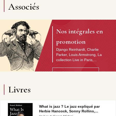
Associés
Nos intégrales en
promotion
Django Reinhardt, Charlie
Parker, Louis Armstrong, La
collection Live in Paris,...
Découvrir l'artiste
Livres
What is jazz ? Le jazz expliqué par
Herbie Hancock, Sonny Rollins,...