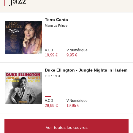
Jazz
Terra Canta
Manu Le Prince
V.CD
V.Numérique
19,99 €
9,95 €
Duke Ellington - Jungle Nights in Harlem
1927-1931
V.CD
V.Numérique
29,99 €
19,95 €
Voir toutes les œuvres