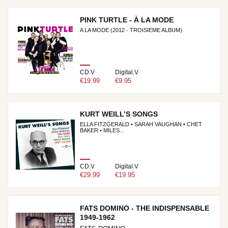
PINK TURTLE - À LA MODE
A LA MODE (2012 - TROISIEME ALBUM)
CD.V
Digital.V
€19.99
€9.95
KURT WEILL’S SONGS
ELLA FITZGERALD • SARAH VAUGHAN • CHET
BAKER • MILES...
CD.V
Digital.V
€29.99
€19.95
FATS DOMINO - THE INDISPENSABLE
1949-1962