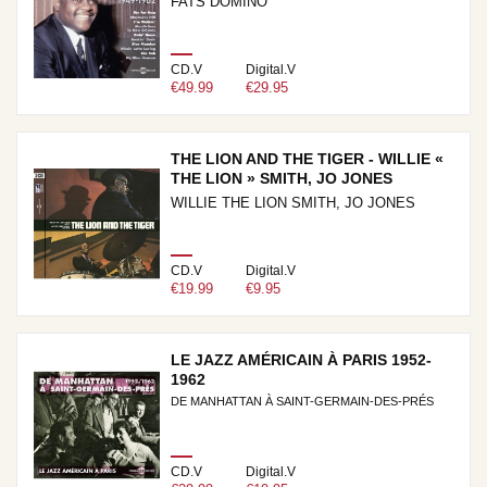
FATS DOMINO
CD.V
Digital.V
€49.99
€29.95
THE LION AND THE TIGER - WILLIE «
THE LION » SMITH, JO JONES
WILLIE THE LION SMITH, JO JONES
CD.V
Digital.V
€19.99
€9.95
LE JAZZ AMÉRICAIN À PARIS 1952-
1962
DE MANHATTAN À SAINT-GERMAIN-DES-PRÉS
CD.V
Digital.V