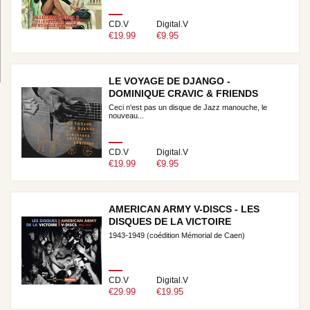
CD.V
Digital.V
€19.99
€9.95
LE VOYAGE DE DJANGO -
DOMINIQUE CRAVIC & FRIENDS
Ceci n'est pas un disque de Jazz manouche, le
nouveau...
CD.V
Digital.V
€19.99
€9.95
AMERICAN ARMY V-DISCS - LES
DISQUES DE LA VICTOIRE
1943-1949 (coédition Mémorial de Caen)
CD.V
Digital.V
€29.99
€19.95