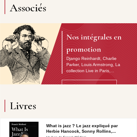
Associés
Nos intégrales en
promotion
Django Reinhardt, Charlie
Parker, Louis Armstrong, La
collection Live in Paris,...
Découvrir l'artiste
Livres
What is jazz ? Le jazz expliqué par
Herbie Hancock, Sonny Rollins,...