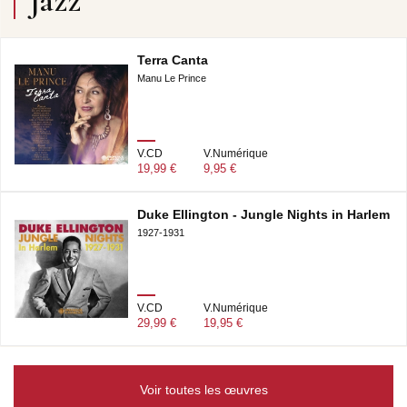
Jazz
Terra Canta
Manu Le Prince
V.CD
V.Numérique
19,99 €
9,95 €
Duke Ellington - Jungle Nights in Harlem
1927-1931
V.CD
V.Numérique
29,99 €
19,95 €
Voir toutes les œuvres