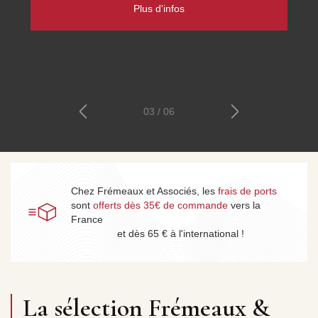
patrimoine parlé phonographique et radiophonique, et les
cours de Sciences Humaines, Histoire et Philosophie.
Découvrez les collections
03 / 06
Chez Frémeaux et Associés, les
frais de ports
sont
offerts dès 35€ de commande
vers la
France
et dès 65 € à l'international !
La sélection Frémeaux &