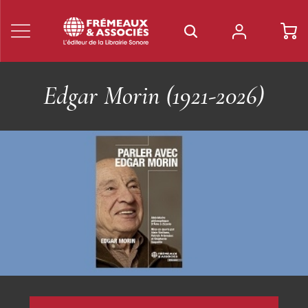
Les Livres Frémeaux &
Associés
Découvrez nos livres sur les musiques du XXe siècle, le